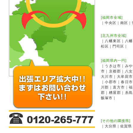
[福岡市全域]
｜中央区｜南区｜
[北九州市全域]
｜八幡東区｜八幡
松区｜門司区｜
[福岡県内一円]
｜うきは市｜みや
市｜京都郡｜八女
大川市｜大牟田市
｜小郡市｜春日市
川郡｜直方市｜福
郡｜糟屋郡｜糸島
飯塚市｜
[その他の隣接県]
｜大分県｜佐賀県